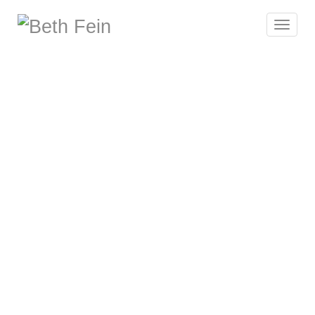
Toggle
navigat